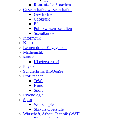
ilb
Romanische Sprachen
Gesellschafts- wissenschaften
Geschichte
Geografie
Ethik
Politikwissen- schaften
Sozialkunde
Informatik
Kunst
Lernen durch Engagement
Mathematik
Musik
Klaviervorspiel
Physik
Schülerfirma BröQuaSe
Profilfächer
TeWi
Kunst
Sport
Psychologie
Sport
Wettkämpfe
Skikurs Oberstufe
Wirtschaft, Arbeit, Technik (WAT)