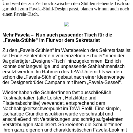
Und weil der zur Zeit noch zwischen den Stühlen stehende Tisch so
gar nicht zum Favela-Stuhl-Design passt, planen wir nun auch noch
einen Favela-Tisch.
Mehr Favela – Nun auch passender Tisch für die
„Favela-Stühle“ im Flur vor dem Sekretariat
Zu den „Favela-Stühlen“ im Wartebereich des Sekretariats ist
seit Ende September ein von
einzelnen Schüler*innen der
9a gefertigter „Designer-Tisch“ hinzugekommen. Endlich
konnte der langweilige und unpassende Stahlrahmentisch
ersetzt werden. Im Rahmen des TeWi-Unterrichts wurden
schon die „Favela-Stühle“ gebaut nach einer Ideenvorlage
der Designerbrüder Campana mit ihrem „Favela-Sessel“.
Wieder haben die Schüler*innen fast ausschließlich
Restmaterialien (alte Leisten, Holzklötze und
Plattenabschnitte) verwendet, entsprechend dem
Nachhaltigkeitsschwerpunkt im TeWi-Profil. Eine simple,
tischartige Grundkonstruktion wurde verschraubt und
anschließend mit Verstärkungen und schräg aufgeleimten
Verstrebungen stabilisiert. So kreierten die Schüler*innen
ihren ganz eigenen und charakteristischen Favela-Look mit