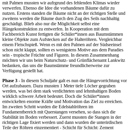
mit Palmen mussten wir aufrgrund des fehlenden Klimas wieder
verwerfen. Ebenso die Idee die vorhandenen Bäume dafür zu
nutzen. Erstens standen die Bäume nicht an der richtigen Stelle und
zweitens werden die Bäume durch den Zug des Seils nachhaltig
geschädigt. Blieb also nur die Möglichkeit selbst eine
Hängekonstruktion zu entwerfen. In Kooperation mit dem
Fachbereich Kunst fertigten die Schüler*innen aus Baumstämmen
kleine Objekte zum Aufstecken auf die Halteröhren. Vergleichbar
einem Fleischspieß. Wenn es mit den Palmen auf der Südseeinsel
schon nicht klappt, sollten es wenigstens Motive aus dem Paradies
sein - tropische Früchte und Figuren. In diesem Zusammenhang
möchten wir uns beim Naturschutz- und Grünflächenamt Lankwitz
bedanken, das uns die Baumstämme freundlicherweise zur
Verfügung gestellt hat.
Phase 3
- In diesem Schuljahr galt es nun die Hängevorrichtung vor
Ort aufzubauen. Dazu mussten 1 Meter tiefe Löcher gegraben
werden, was bei dem stark verdichteten und lehmhaltigen Boden
wirklich schwere Arbeit bedeutet. Doch die Schüler*innen
entwickelten enorme Kräfte und Motivation das Ziel zu erreichen.
Im zweiten Schritt wurden die Edelstahlröhren im
Fundamentbereich mit Querstangen versehen, so dass sich die
Stabilität im Boden verbessert. Zuerst mussten die Stangen in der
richtigen Lage fixiert werden und dann wurden die unterirdischen
Teile der Röhren einzementiert - Schicht für Schicht: Zement