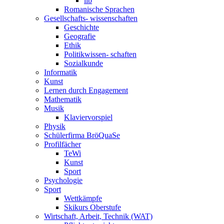
ilb
Romanische Sprachen
Gesellschafts- wissenschaften
Geschichte
Geografie
Ethik
Politikwissen- schaften
Sozialkunde
Informatik
Kunst
Lernen durch Engagement
Mathematik
Musik
Klaviervorspiel
Physik
Schülerfirma BröQuaSe
Profilfächer
TeWi
Kunst
Sport
Psychologie
Sport
Wettkämpfe
Skikurs Oberstufe
Wirtschaft, Arbeit, Technik (WAT)