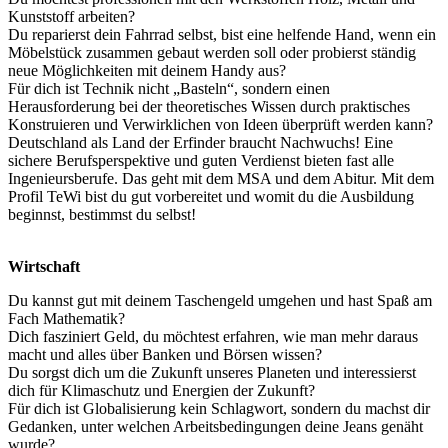
Kunststoff arbeiten?
Du reparierst dein Fahrrad selbst, bist eine helfende Hand, wenn ein
Möbelstück zusammen gebaut werden soll oder probierst ständig
neue Möglichkeiten mit deinem Handy aus?
Für dich ist Technik nicht „Basteln“, sondern einen
Herausforderung bei der theoretisches Wissen durch praktisches
Konstruieren und Verwirklichen von Ideen überprüft werden kann?
Deutschland als Land der Erfinder braucht Nachwuchs! Eine
sichere Berufsperspektive und guten Verdienst bieten fast alle
Ingenieursberufe. Das geht mit dem MSA und dem Abitur. Mit dem
Profil TeWi bist du gut vorbereitet und womit du die Ausbildung
beginnst, bestimmst du selbst!
Wirtschaft
Du kannst gut mit deinem Taschengeld umgehen und hast Spaß am
Fach Mathematik?
Dich fasziniert Geld, du möchtest erfahren, wie man mehr daraus
macht und alles über Banken und Börsen wissen?
Du sorgst dich um die Zukunft unseres Planeten und interessierst
dich für Klimaschutz und Energien der Zukunft?
Für dich ist Globalisierung kein Schlagwort, sondern du machst dir
Gedanken, unter welchen Arbeitsbedingungen deine Jeans genäht
wurde?